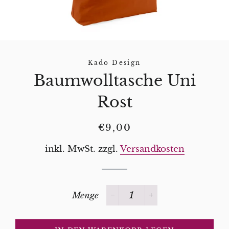
Kado Design
Baumwolltasche Uni
Rost
Normaler
Sonderpreis
€9,00
Preis
inkl. MwSt. zzgl.
Versandkosten
Menge
−
+