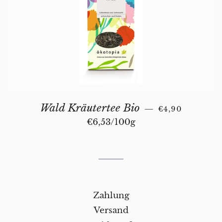
NORMALER PR
Wald Kräutertee Bio
—
€4,90
Stückpreis
€6,53
/
pro
100g
Zahlung
Versand