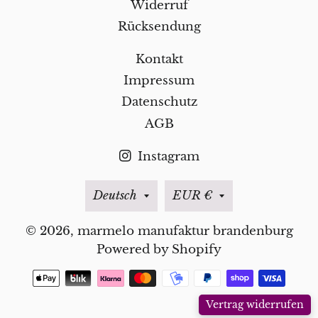
Widerruf
Rücksendung
Kontakt
Impressum
Datenschutz
AGB
Instagram
Sprache
Währung
Deutsch
EUR €
© 2026,
marmelo manufaktur brandenburg
Powered by Shopify
Zahlungsmethoden
Vertrag widerrufen