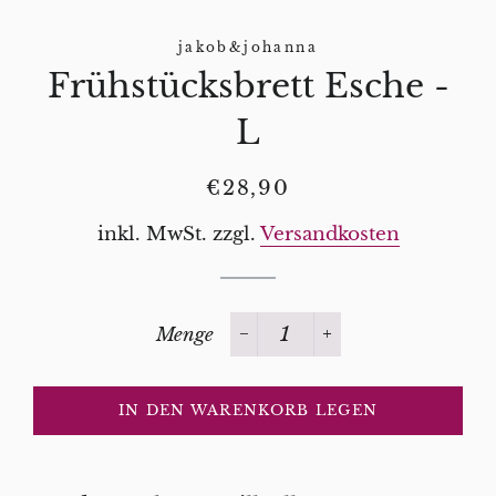
jakob&johanna
Frühstücksbrett Esche -
L
Normaler
Sonderpreis
€28,90
Preis
inkl. MwSt. zzgl.
Versandkosten
Menge
−
+
IN DEN WARENKORB LEGEN