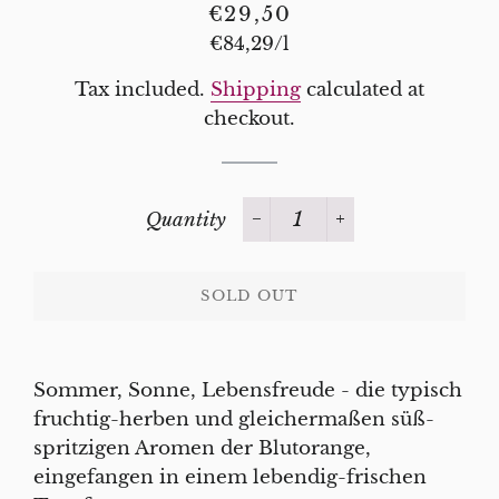
Regular
Sale
€29,50
price
price
Unit
€84,29
/
per
l
price
Tax included.
Shipping
calculated at
checkout.
Quantity
−
+
SOLD OUT
Sommer, Sonne, Lebensfreude - die typisch
fruchtig-herben und gleichermaßen süß-
spritzigen Aromen der Blutorange,
eingefangen in einem lebendig-frischen