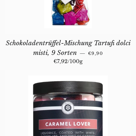
Schokoladentrüffel-Mischung Tartufi dolci
REGULAR PRICE
misti, 9 Sorten
—
€9,90
Unit price
€7,92
/
per
100g