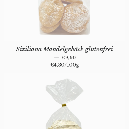
Siziliana Mandelgebäck glutenfrei
REGULAR PRICE
—
€9,90
Unit price
€4,30
/
per
100g