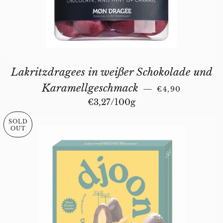
Lakritzdragees in weißer Schokolade und
REGULAR PRI
Karamellgeschmack
—
€4,90
Unit price
€3,27
/
per
100g
SOLD
OUT