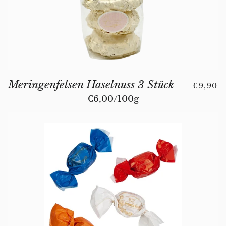
REGUL
Meringenfelsen Haselnuss 3 Stück
—
€9,90
Unit price
€6,00
/
per
100g