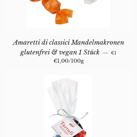
Amaretti di classici Mandelmakronen
REGULAR
glutenfrei & vegan 1 Stück
—
€1
Unit price
€1,00
/
per
100g