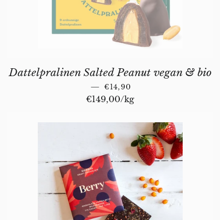
Dattelpralinen Salted Peanut vegan & bio
REGULAR PRICE
—
€14,90
Unit price
€149,00
/
per
kg