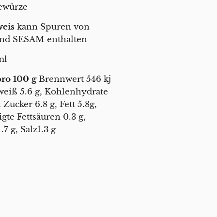
ewürze
weis
kann Spuren von
nd SESAM enthalten
ml
ro 100 g
Brennwert 546 kj
iweiß 5.6 g, Kohlenhydrate
 Zucker 6.8 g, Fett 5.8g,
igte Fettsäuren 0.3 g,
.7 g, Salz1.3 g