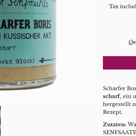
Tax inclu
Qu
Scharfer Bor
scharf
, e
in 
hergestellt 
Rezept.
Zutaten:
Was
SENFSAATEN,