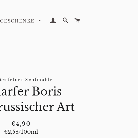
LOG IN
SEARCH
CART
GESCHENKE
sterfelder Senfmühle
arfer Boris
russischer Art
Regular
Sale
€4,90
price
price
Unit
€2,58
/
per
100ml