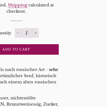
price
ded.
Shipping
calculated at
checkout.
antity
−
+
ADD TO CART
is nach russischer Art -
sehr
urtümlicher Senf, historisch
nach einem alten russischen
ser, nichtentölte
 Branntweinessig, Zucker,