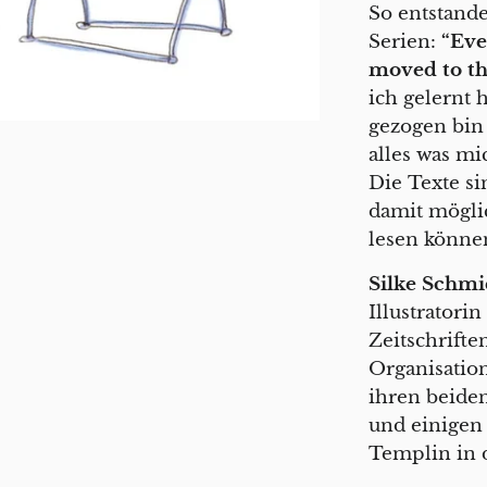
So entstand
Serien:
“Ever
moved to th
ich gelernt 
gezogen bi
a
lles was mi
Die Texte si
damit mögli
lesen könne
Silke Schmi
Illustratorin
Zeitschrifte
Organisation
ihren beide
und einigen
Templin in 