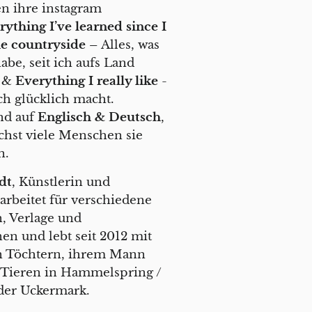
en ihre instagram
ything I’ve learned since I
e countryside –
Alles, was
habe, seit ich aufs Land
n &
Everything I really like
-
ch glücklich macht.
nd auf
Englisch & Deutsch
,
chst viele Menschen sie
n.
dt
, Künstlerin und
 arbeitet für verschiedene
n, Verlage und
en und lebt seit 2012 mit
n Töchtern, ihrem Mann
 Tieren in Hammelspring /
der Uckermark.