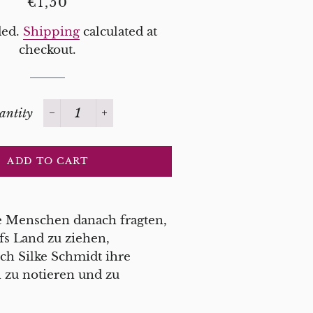
Regular
Sale
€1,50
price
price
ded.
Shipping
calculated at
checkout.
antity
−
+
ADD TO CART
le Menschen danach fragten,
ufs Land zu ziehen,
ich Silke Schmidt ihre
 zu notieren und zu