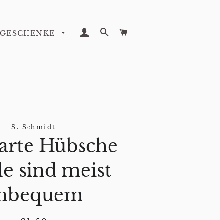
LOG IN
SEARCH
CART
GESCHENKE
S. Schmidt
arte Hübsche
le sind meist
nbequem