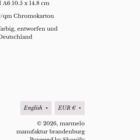
 A6 10.5 x 14.8 cm
/qm Chromokarton
farbig,
entworfen und
 Deutschland
Language
Currency
English
EUR €
© 2026,
marmelo
manufaktur brandenburg
Powered by Shopify