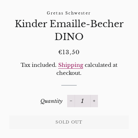
Gretas Schwester
Kinder Emaille-Becher
DINO
Regular
Sale
€13,50
price
price
Tax included.
Shipping
calculated at
checkout.
Quantity
−
+
SOLD OUT