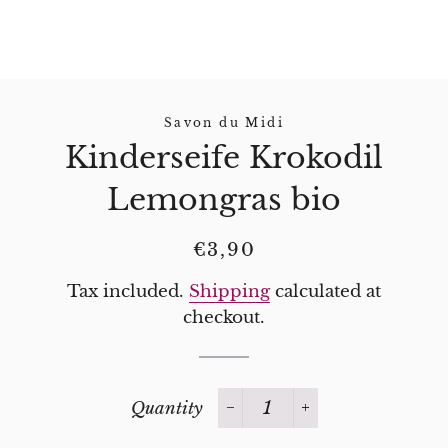
Savon du Midi
Kinderseife Krokodil
Lemongras bio
Regular
Sale
€3,90
price
price
Tax included.
Shipping
calculated at
checkout.
Quantity
−
+