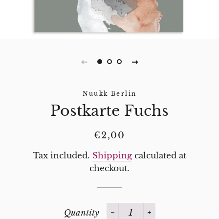
Nuukk Berlin
Postkarte Fuchs
Regular
Sale
€2,00
price
price
Tax included.
Shipping
calculated at
checkout.
Quantity