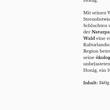
Honig.
Mit seinen 
Streuobstwi
Schluchten 
der
Naturpa
Wald
eine e
Kulturlandsc
Region betr
seine
ökolog
unbelastete
Honig, ein 
Inhalt:
340g