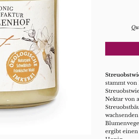
Qu
Streuobstwi
stammt von
Streuobstwie
Nektar von 
Streuobstbä
wachsenden 
Blumenveget
ergibt einen