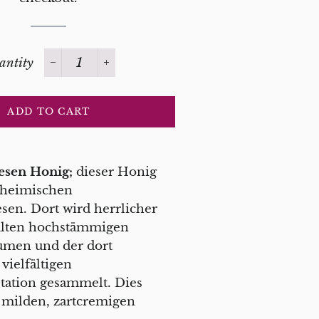
antity
−
+
ADD TO CART
esen Honig;
dieser Honig
 heimischen
sen. Dort wird herrlicher
alten hochstämmigen
umen und der dort
vielfältigen
ation gesammelt. Dies
 milden, zartcremigen