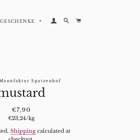
LOG IN
SEARCH
CART
GESCHENKE
Manufaktur Spatzenhof
mustard
Regular
Sale
€7,90
price
price
Unit
€23,24
/
per
kg
price
ded.
Shipping
calculated at
checkout.