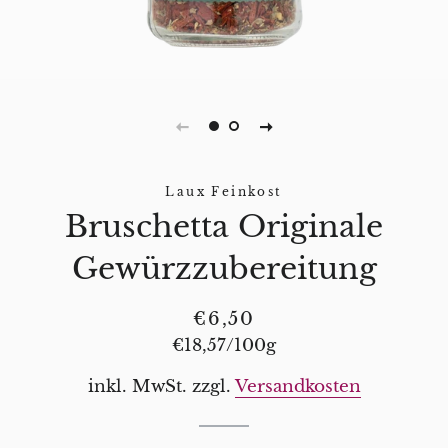
Laux Feinkost
Bruschetta Originale
Gewürzzubereitung
Normaler
Sonderpreis
€6,50
Preis
Stückpreis
€18,57
/
pro
100g
inkl. MwSt. zzgl.
Versandkosten