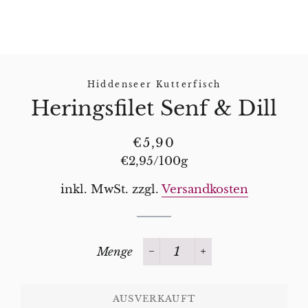
Hiddenseer Kutterfisch
Heringsfilet Senf & Dill
Normaler
Sonderpreis
€5,90
Preis
Stückpreis
€2,95
/
pro
100g
inkl. MwSt. zzgl.
Versandkosten
Menge
−
+
AUSVERKAUFT