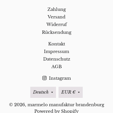
Zahlung
Versand
Widerruf
Rücksendung
Kontakt
Impressum
Datenschutz
AGB
Instagram
Sprache
Währung
Deutsch
EUR €
© 2026,
marmelo manufaktur brandenburg
Powered by Shopify