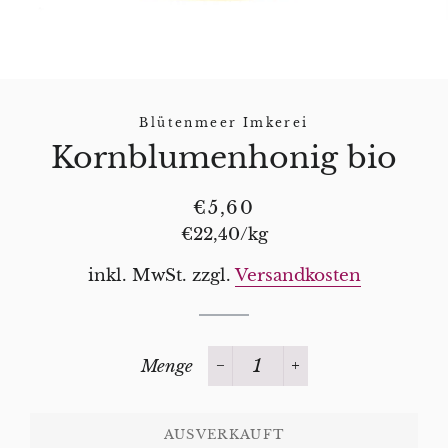
Blütenmeer Imkerei
Kornblumenhonig bio
Normaler
Sonderpreis
€5,60
Preis
Stückpreis
€22,40
/
pro
kg
inkl. MwSt. zzgl.
Versandkosten
Menge
−
+
AUSVERKAUFT