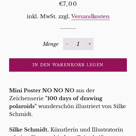
Normaler
Sonderpreis
€7,00
Preis
inkl. MwSt. zzgl.
Versandkosten
Menge
−
+
IN DEN WARENKORB LEGEN
Mini Poster
NO NO NO
aus der
Zeichenserie
"100 days of drawing
polaroids"
wunderschön illustriert von Silke
Schmidt.
Silke Schmidt
, Künstlerin und Illustratorin