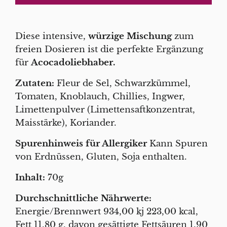
Diese intensive,
würzige Mischung
zum
freien Dosieren ist die perfekte Ergänzung
für
Acocadoliebhaber.
Zutaten:
Fleur de Sel, Schwarzkümmel,
Tomaten, Knoblauch, Chillies, Ingwer,
Limettenpulver (Limettensaftkonzentrat,
Maisstärke), Koriander.
Spurenhinweis für Allergiker
Kann Spuren
von Erdnüssen, Gluten, Soja enthalten.
Inhalt:
70g
Durchschnittliche Nährwerte:
Energie/Brennwert 934,00 kj 223,00 kcal,
Fett 11,80 g, davon gesättigte Fettsäuren 1,90