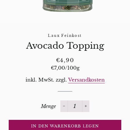
Laux Feinkost
Avocado Topping
Normaler
Sonderpreis
€4,90
Preis
Stückpreis
€7,00
/
pro
100g
inkl. MwSt. zzgl.
Versandkosten
Menge
−
+
IN DEN WARENKORB LEGEN