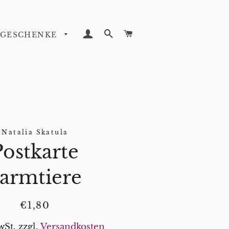
EINLOGGEN
SUCHE
WARENKORB
GESCHENKE
Natalia Skatula
Postkarte
armtiere
Normaler
Sonderpreis
€1,80
Preis
wSt. zzgl.
Versandkosten