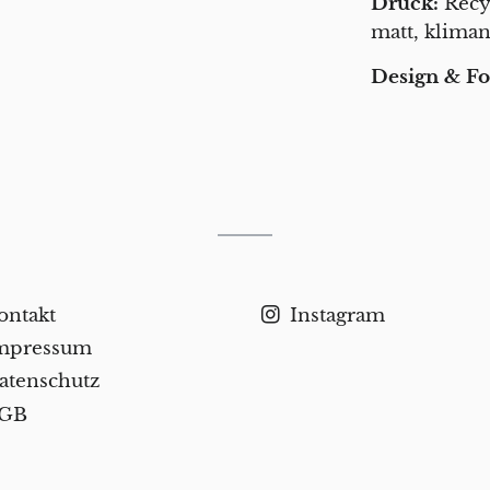
Druck:
Recy
matt, klima
Design & Fo
ontakt
Instagram
mpressum
atenschutz
GB