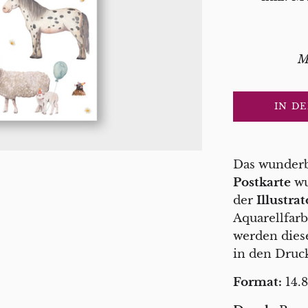
M
IN D
Das wunderb
Postkarte
wu
der
Illustra
Aquarellfar
werden diese
in den Druc
Format:
14.