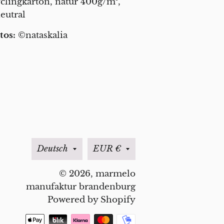
clingkarton, natur 400g/m²,
neutral
tos:
©nataskalia
Sprache
Währung
Deutsch
EUR €
© 2026,
marmelo
manufaktur brandenburg
Powered by Shopify
Zahlungsmethoden