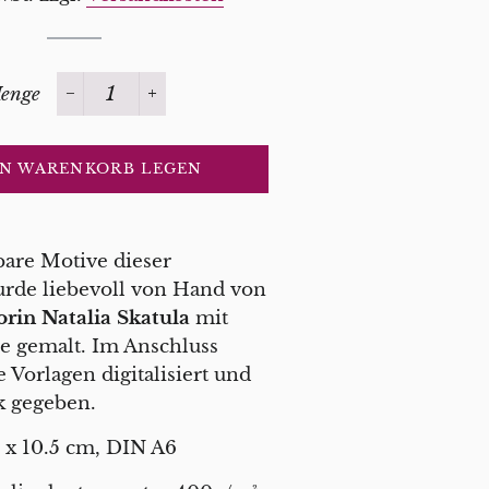
enge
−
+
EN WARENKORB LEGEN
are Motive dieser
rde liebevoll von Hand von
torin Natalia Skatula
mit
be gemalt. Im Anschluss
 Vorlagen digitalisiert und
k gegeben.
8 x 10.5 cm, DIN A6