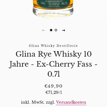
Glina Whisky Destillerie
Glina Rye Whisky 10
Jahre - Ex-Cherry Fass -
0.7l
Normaler
Sonderpreis
€49,90
Preis
Stückpreis
€71,29
/
pro
l
inkl. MwSt. zzgl.
Versandkosten