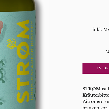
inkl. M
M
IN D
STRØM
ist
Kräuterbitte
Zitronen- u
bringen spri