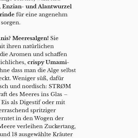
, Enzian- und Alantwurzel
rinde
für eine angenehm
 sorgen.
nis? Meeresalgen!
Sie
it ihren natürlichen
 die Aromen und schaffen
ichliches,
crispy Umami-
hne dass man die Alge selbst
ckt. Weniger süß, dafür
isch und nordisch: STRØM
raft des Meeres ins Glas –
 Eis als Digestif oder mit
erraschend spritziger
erntet in den Wogen der
Meere verleihen Zuckertang,
und 18 ausgewählte Kräuter