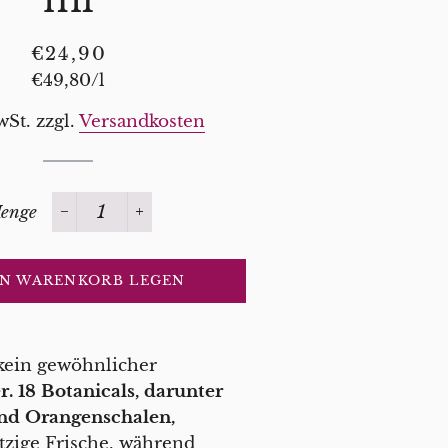
Normaler
Sonderpreis
€24,90
Preis
Stückpreis
€49,80
/
pro
l
wSt. zzgl.
Versandkosten
enge
−
+
EN WARENKORB LEGEN
 kein gewöhnlicher
r.
18 Botanicals, darunter
nd Orangenschalen,
tzige Frische, während