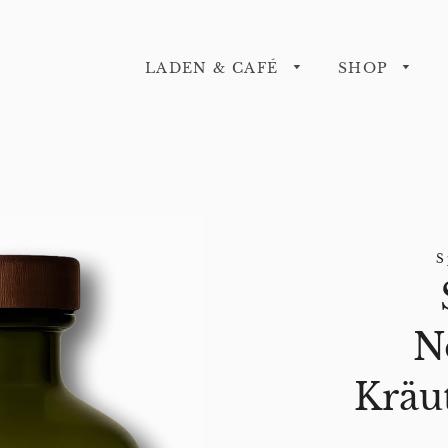
LADEN & CAFÉ
SHOP
S
N
Kräu