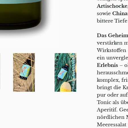
Artischocke
sowie
China
bittere Tiefe
Das Geheim
verstärken m
Wirkstoffen
ein unvergle
Erlebnis
– o
herausschme
komplex, fr
bringt die K
pur oder auf
Tonic als üb
Aperitif. Ge
nördlichen 
Meeressalat 