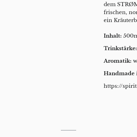
dem STRØM 
frischen, no
ein Kräuterb
Inhalt:
500
Trinkstärke
Aromatik:
wü
Handmade 
https://spiri