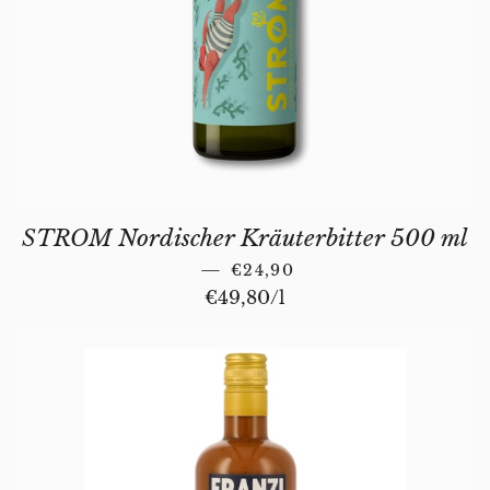
STROM Nordischer Kräuterbitter 500 ml
NORMALER PREIS
—
€24,90
Stückpreis
€49,80
/
pro
l