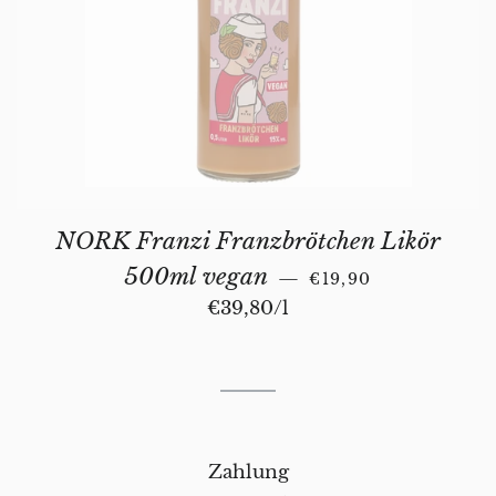
NORK Franzi Franzbrötchen Likör
NORMALER PREIS
500ml vegan
—
€19,90
Stückpreis
€39,80
/
pro
l
Zahlung