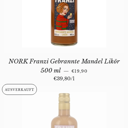
NORK Franzi Gebrannte Mandel Likör
NORMALER PREIS
500 ml
—
€19,90
Stückpreis
€39,80
/
pro
l
AUSVERKAUFT