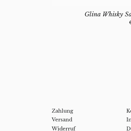
Glina Whisky Sa
Zahlung
K
Versand
I
Widerruf
D