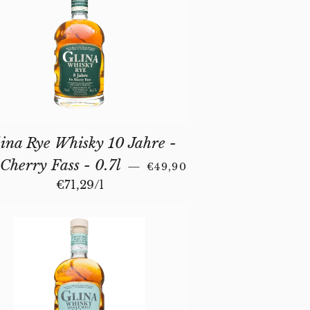
ina Rye Whisky 10 Jahre -
NORMALER PREIS
Cherry Fass - 0.7l
—
€49,90
Stückpreis
€71,29
/
pro
l