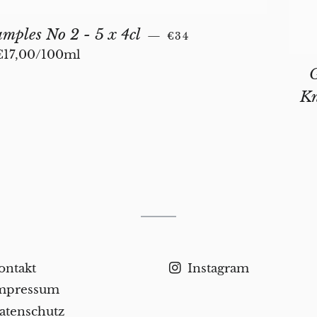
NORMALER PREIS
mples No 2 - 5 x 4cl
—
€34
Stückpreis
€17,00
/
pro
100ml
Kn
ontakt
Instagram
mpressum
atenschutz