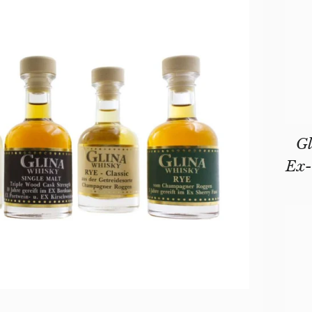
Gl
Ex-