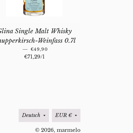
Glina Single Malt Whisky
upperkirsch-Weinfass 0.7l
NORMALER PREIS
—
€49,90
Stückpreis
€71,29
/
pro
l
Sprache
Währung
Deutsch
EUR €
© 2026,
marmelo